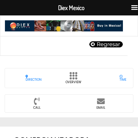
Diex Mexico
DIRECTION
TIME
OVERVIEW
CALL
EMAIL