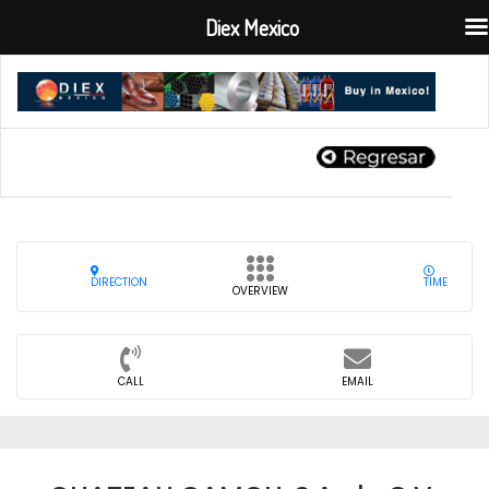
Diex Mexico
DIRECTION
TIME
OVERVIEW
CALL
EMAIL