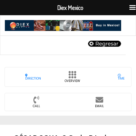
Diex Mexico
DIRECTION
TIME
OVERVIEW
CALL
EMAIL