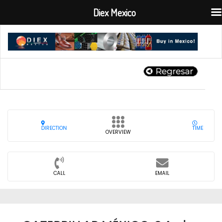
Diex Mexico
DIRECTION
TIME
OVERVIEW
CALL
EMAIL