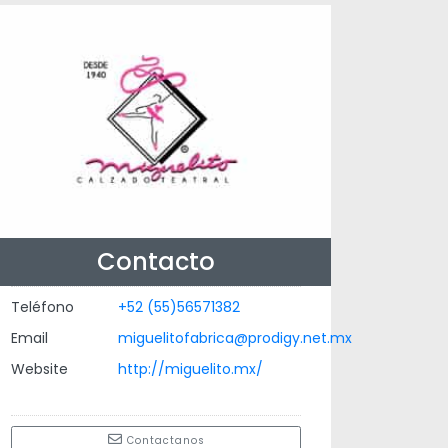
Contacto
Teléfono
+52 (55)56571382
Email
miguelitofabrica@prodigy.net.mx
Website
http://miguelito.mx/
Contactanos