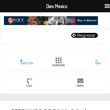
Diex Mexico
DIRECTION
TIME
OVERVIEW
CALL
EMAIL