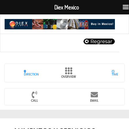
Diex Mexico
DIRECTION
TIME
OVERVIEW
CALL
EMAIL